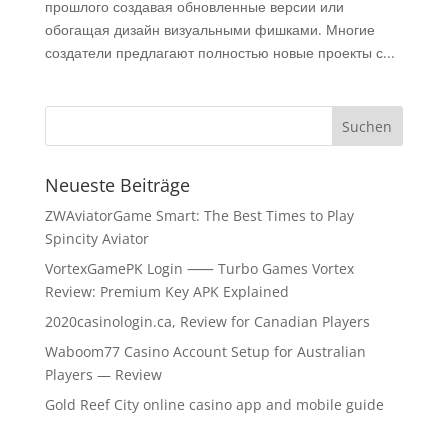
прошлого создавая обновленные версии или
обогащая дизайн визуальными фишками. Многие
создатели предлагают полностью новые проекты с...
Neueste Beiträge
ZWAviatorGame Smart: The Best Times to Play
Spincity Aviator
VortexGamePK Login ⸺ Turbo Games Vortex
Review: Premium Key APK Explained
2020casinologin.ca, Review for Canadian Players
Waboom77 Casino Account Setup for Australian
Players — Review
Gold Reef City online casino app and mobile guide