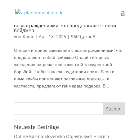
Онлайн игорное заведение с
вознаграждениями: что представляет собой
вейджер
von
Kadir
|
Apr. 18, 2025
|
9600_prod3
Онлайн игорное заведение с вознаграждениями: что
представляет собой вейджер Онлайн игорные
заведения встречаются с жесткой конкурентной
борьбой. Чтобы завлечь аудитории слоты Леон и
иные клубы применяют различные подходы, в
частности, предлагают геймерам подарки. В...
Neueste Beiträge
Online Kasína Slovensko Objavte Svet Hracích