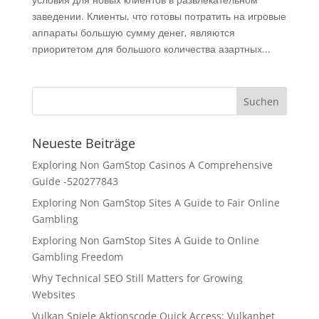
заведении. Клиенты, что готовы потратить на игровые
аппараты большую сумму денег, являются
приоритетом для большого количества азартных...
Neueste Beiträge
Exploring Non GamStop Casinos A Comprehensive
Guide -520277843
Exploring Non GamStop Sites A Guide to Fair Online
Gambling
Exploring Non GamStop Sites A Guide to Online
Gambling Freedom
Why Technical SEO Still Matters for Growing
Websites
Vulkan Spiele Aktionscode Quick Access: Vulkanbet