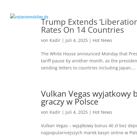
Trump Extends ‘Liberation
Rates On 14 Countries
von
Kadir
|
Juli 4, 2025
|
Hot News
The White House announced Monday that Presid
tariff pause by another month, as the presiden
sending letters to countries including Japan,...
Vulkan Vegas wyjatkowy b
graczy w Polsce
von
Kadir
|
Juli 4, 2025
|
Hot News
Vulkan Vegas – wyjątkowy bonus 40 zł bez depo
najpopularniejszych marek kasyn online w Pols