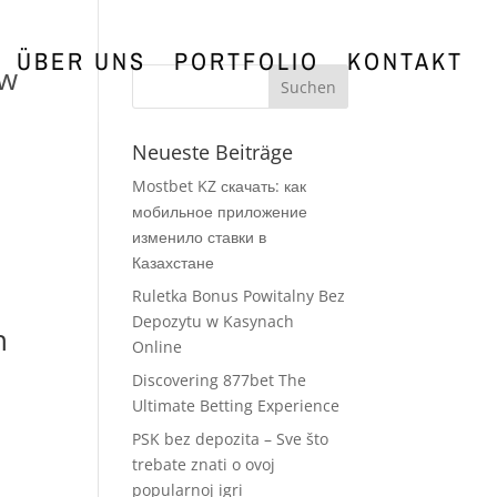
ÜBER UNS
PORTFOLIO
KONTAKT
ew
Neueste Beiträge
Mostbet KZ скачать: как
мобильное приложение
изменило ставки в
Казахстане
Ruletka Bonus Powitalny Bez
Depozytu w Kasynach
h
Online
Discovering 877bet The
Ultimate Betting Experience
PSK bez depozita – Sve što
trebate znati o ovoj
popularnoj igri