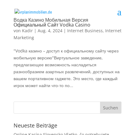
Водка Казино Мобильная Версия
Официальный Сайт Vodka Casino
von
Kadir
|
Aug. 4, 2024
|
Internet Business, Internet
Marketing
"Vodka казино – доступ к официальному сайту через
мобильную версию"Виртуальное заведение,
предлагающее возможность насладиться
разнообразием азартных развлечений, доступных на
вашем портативном гаджете. Это место, где каждый
игрок может найти что-то по...
Neueste Beiträge
Online Kasína Slovensko Všetko, čo potrebujete