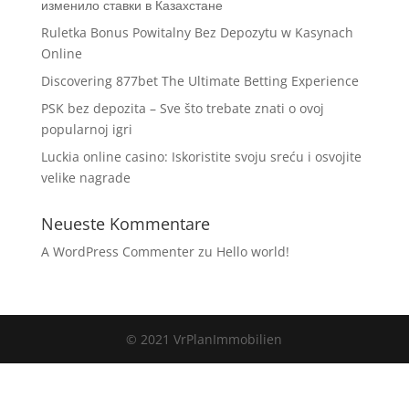
изменило ставки в Казахстане
Ruletka Bonus Powitalny Bez Depozytu w Kasynach
Online
Discovering 877bet The Ultimate Betting Experience
PSK bez depozita – Sve što trebate znati o ovoj
popularnoj igri
Luckia online casino: Iskoristite svoju sreću i osvojite
velike nagrade
Neueste Kommentare
A WordPress Commenter
zu
Hello world!
© 2021 VrPlanImmobilien