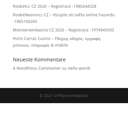
Roobetcz CZ 2026 – Registrace -1980244328
Roobetkasinocz CZ – Vstupte do světa online hazardu
-1965160265
Monsterwinkasino CZ 2026 – Registrace -1974945593
Porto Carras Casino – Πλήρης οδηγός: εγγραφή,
μπόνους, πληρωμές & mobile
Neueste Kommentare
A WordPress Commenter
zu
Hello world!
© 2021 VrPlanImmobilien