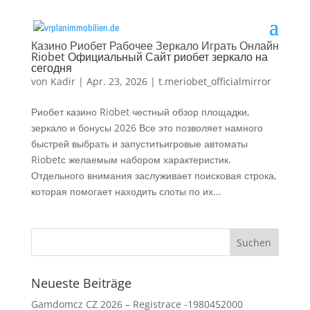
Казино Риобет Рабочее Зеркало Играть Онлайн
Riobet Официальный Сайт риобет зеркало на
сегодня
von
Kadir
|
Apr. 23, 2026
|
t.meriobet_officialmirror
Риобет казино Riobet честный обзор площадки,
зеркало и бонусы 2026 Все это позволяет намного
быстрей выбрать и запуститьигровые автоматы
Riobetс желаемым набором характеристик.
Отдельного внимания заслуживает поисковая строка,
которая помогает находить слоты по их...
Neueste Beiträge
Gamdomcz CZ 2026 – Registrace -1980452000