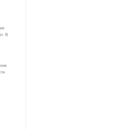
мая
т. В
нном
сти