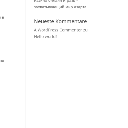
Казино онлайн играть –
захватывающий мир азарта
 в
Neueste Kommentare
A WordPress Commenter
zu
Hello world!
 на