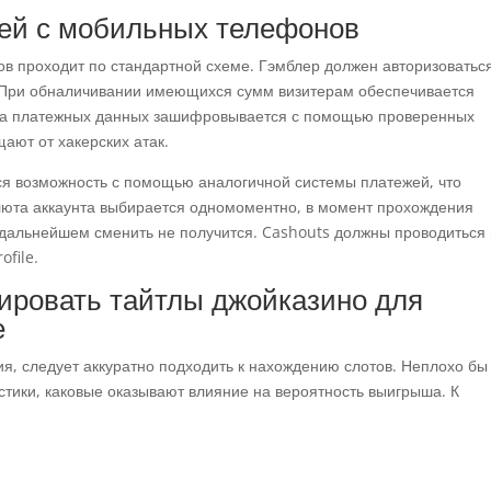
ей с мобильных телефонов
в проходит по стандартной схеме. Гэмблер должен авторизоваться
. При обналичивании имеющихся сумм визитерам обеспечивается
а платежных данных зашифровывается с помощью проверенных
ают от хакерских атак.
я возможность с помощью аналогичной системы платежей, что
люта аккаунта выбирается одномоментно, в момент прохождения
 дальнейшем сменить не получится. Cashouts должны проводиться
file.
тировать тайтлы джойказино для
е
я, следует аккуратно подходить к нахождению слотов. Неплохо бы
тики, каковые оказывают влияние на вероятность выигрыша. К