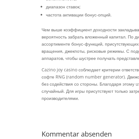
диапазон ставок;
частота активации бонус-опций.
Чем выше коэффициент доходности закладывае
вероятность забрать вложенный капитал. По д
ассортименте бонус-функций, присутствующих в
вращения, джекпоты, рисковые режимы. С по
аппаратов, чтобы шустрее получать представл
Cazino joy casino соблюдает критерии ответс
софте RNG (random number generator). Движо
без содействия со стороны. Благодаря этому u
случайный. Для игры присутствуют только за
производителями.
Kommentar absenden