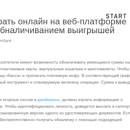
START
рать онлайн на веб-платформе
 обналичиванием выигрышей
ntare
посетители имеют возможность обналичивать имеющиеся суммы на
 пластиковые карты, виртуальные кошельки и криптовалюты. Чтобы
вишу «Касса» и прописать платежную инфу. В соответствующей гра
ый инструмент и планируемую величину операции. Сумма к вывод
ти игорные сессии в
джойказино
, должны изучить информацию о
и. Чтобы идентифицировать личность, доведется выслать в саппор
тсканированную версию одного из удостоверяющих документов. Ес
 беспрепятственно получать обналичку с помощью подходящей