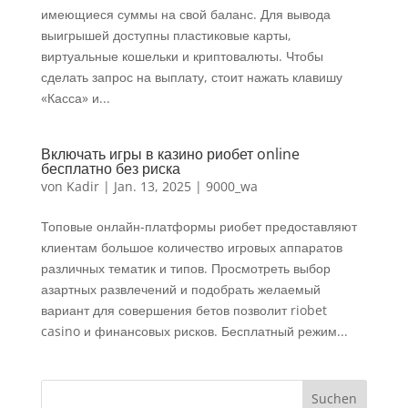
имеющиеся суммы на свой баланс. Для вывода
выигрышей доступны пластиковые карты,
виртуальные кошельки и криптовалюты. Чтобы
сделать запрос на выплату, стоит нажать клавишу
«Касса» и...
Включать игры в казино риобет online
бесплатно без риска
von
Kadir
|
Jan. 13, 2025
|
9000_wa
Топовые онлайн-платформы риобет предоставляют
клиентам большое количество игровых аппаратов
различных тематик и типов. Просмотреть выбор
азартных развлечений и подобрать желаемый
вариант для совершения бетов позволит riobet
casino и финансовых рисков. Бесплатный режим...