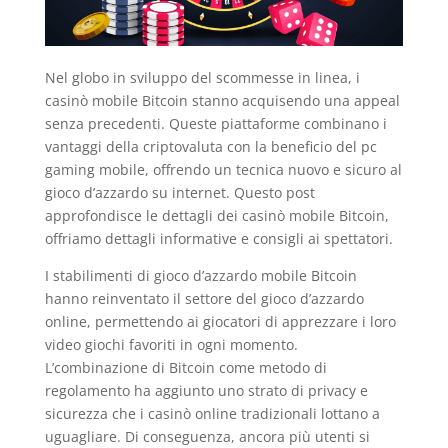
Nel globo in sviluppo del scommesse in linea, i
casinò mobile Bitcoin stanno acquisendo una appeal
senza precedenti. Queste piattaforme combinano i
vantaggi della criptovaluta con la beneficio del pc
gaming mobile, offrendo un tecnica nuovo e sicuro al
gioco d’azzardo su internet. Questo post
approfondisce le dettagli dei casinò mobile Bitcoin,
offriamo dettagli informative e consigli ai spettatori.
I stabilimenti di gioco d’azzardo mobile Bitcoin
hanno reinventato il settore del gioco d’azzardo
online, permettendo ai giocatori di apprezzare i loro
video giochi favoriti in ogni momento.
L’combinazione di Bitcoin come metodo di
regolamento ha aggiunto uno strato di privacy e
sicurezza che i casinò online tradizionali lottano a
uguagliare. Di conseguenza, ancora più utenti si