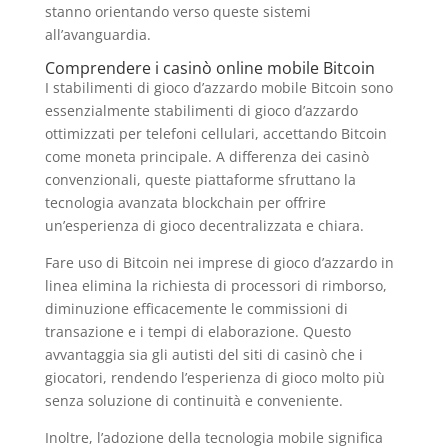
stanno orientando verso queste sistemi
all’avanguardia.
Comprendere i casinò online mobile Bitcoin
I stabilimenti di gioco d’azzardo mobile Bitcoin sono
essenzialmente stabilimenti di gioco d’azzardo
ottimizzati per telefoni cellulari, accettando Bitcoin
come moneta principale. A differenza dei casinò
convenzionali, queste piattaforme sfruttano la
tecnologia avanzata blockchain per offrire
un’esperienza di gioco decentralizzata e chiara.
Fare uso di Bitcoin nei imprese di gioco d’azzardo in
linea elimina la richiesta di processori di rimborso,
diminuzione efficacemente le commissioni di
transazione e i tempi di elaborazione. Questo
avvantaggia sia gli autisti del siti di casinò che i
giocatori, rendendo l’esperienza di gioco molto più
senza soluzione di continuità e conveniente.
Inoltre, l’adozione della tecnologia mobile significa