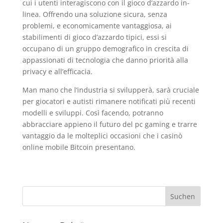
cui i utenti interagiscono con il gioco d’azzardo in-
linea. Offrendo una soluzione sicura, senza
problemi, e economicamente vantaggiosa, ai
stabilimenti di gioco d’azzardo tipici, essi si
occupano di un gruppo demografico in crescita di
appassionati di tecnologia che danno priorità alla
privacy e all’efficacia.
Man mano che l’industria si svilupperà, sarà cruciale
per giocatori e autisti rimanere notificati più recenti
modelli e sviluppi. Così facendo, potranno
abbracciare appieno il futuro del pc gaming e trarre
vantaggio da le molteplici occasioni che i casinò
online mobile Bitcoin presentano.