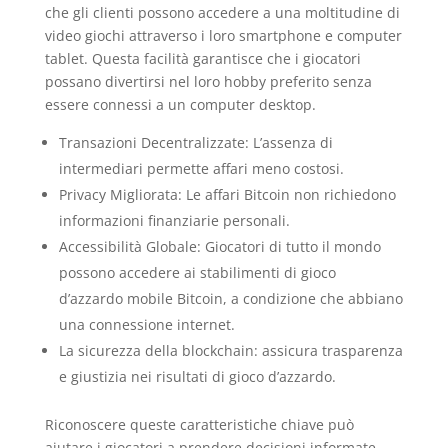
che gli clienti possono accedere a una moltitudine di
video giochi attraverso i loro smartphone e computer
tablet. Questa facilità garantisce che i giocatori
possano divertirsi nel loro hobby preferito senza
essere connessi a un computer desktop.
Transazioni Decentralizzate: L’assenza di
intermediari permette affari meno costosi.
Privacy Migliorata: Le affari Bitcoin non richiedono
informazioni finanziarie personali.
Accessibilità Globale: Giocatori di tutto il mondo
possono accedere ai stabilimenti di gioco
d’azzardo mobile Bitcoin, a condizione che abbiano
una connessione internet.
La sicurezza della blockchain: assicura trasparenza
e giustizia nei risultati di gioco d’azzardo.
Riconoscere queste caratteristiche chiave può
aiutare i giocatori a prendere decisioni informate