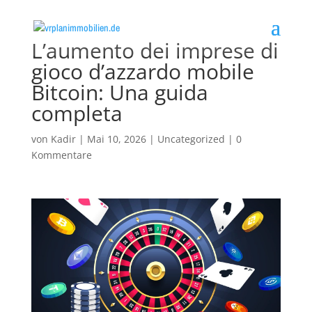
L’aumento dei imprese di
gioco d’azzardo mobile
Bitcoin: Una guida
completa
von
Kadir
|
Mai 10, 2026
|
Uncategorized
|
0
Kommentare