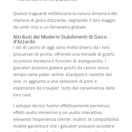
Queste traguardi enfatizzano la natura dinamica dei
imprese di gioco d’azzardo, segnando il loro viaggio
da umili inizi a un fenomeno globale.
Attributi dei Moderni Stabilimenti di Gioco
d’Azzardo
I siti di casino di oggi sono molto diversi da i loro
precursori di prima, offrendo una miriade di giochi,
sicurezza duratura e funzioni di avanguardia. I
giocatori possono godere giochi da casino senza
tempo come poker online, blackjack e roulette dal
vivo, in aggiunta a una selezione di porti e
esperienze da croupier, tutto dal convenienza delle
loro case.
I sviluppi tecnici hanno effettivamente permesso
effetti audio immersivi e un audio interattivo,
elevando l’esperienza cliente. Inoltre, la compatibilità
mobile garantisce che i giocatori possano accedere