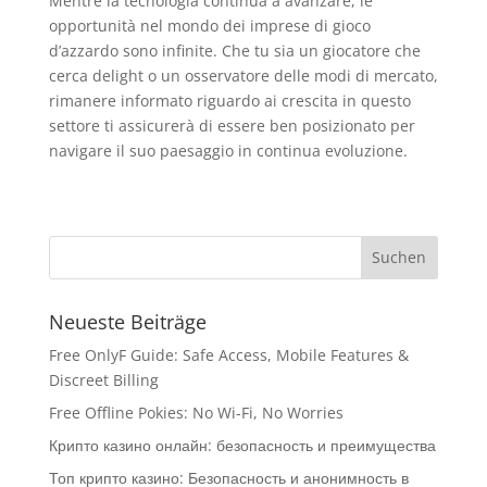
Mentre la tecnologia continua a avanzare, le
opportunità nel mondo dei imprese di gioco
d’azzardo sono infinite. Che tu sia un giocatore che
cerca delight o un osservatore delle modi di mercato,
rimanere informato riguardo ai crescita in questo
settore ti assicurerà di essere ben posizionato per
navigare il suo paesaggio in continua evoluzione.
Neueste Beiträge
Free OnlyF Guide: Safe Access, Mobile Features &
Discreet Billing
Free Offline Pokies: No Wi-Fi, No Worries
Крипто казино онлайн: безопасность и преимущества
Топ крипто казино: Безопасность и анонимность в