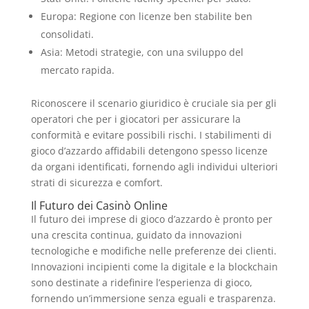
Europa: Regione con licenze ben stabilite ben
consolidati.
Asia: Metodi strategie, con una sviluppo del
mercato rapida.
Riconoscere il scenario giuridico è cruciale sia per gli
operatori che per i giocatori per assicurare la
conformità e evitare possibili rischi. I stabilimenti di
gioco d’azzardo affidabili detengono spesso licenze
da organi identificati, fornendo agli individui ulteriori
strati di sicurezza e comfort.
Il Futuro dei Casinò Online
Il futuro dei imprese di gioco d’azzardo è pronto per
una crescita continua, guidato da innovazioni
tecnologiche e modifiche nelle preferenze dei clienti.
Innovazioni incipienti come la digitale e la blockchain
sono destinate a ridefinire l’esperienza di gioco,
fornendo un’immersione senza eguali e trasparenza.