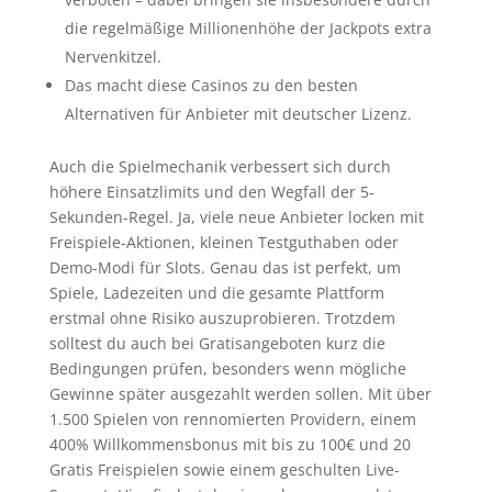
die regelmäßige Millionenhöhe der Jackpots extra
Nervenkitzel.
Das macht diese Casinos zu den besten
Alternativen für Anbieter mit deutscher Lizenz.
Auch die Spielmechanik verbessert sich durch
höhere Einsatzlimits und den Wegfall der 5-
Sekunden-Regel. Ja, viele neue Anbieter locken mit
Freispiele-Aktionen, kleinen Testguthaben oder
Demo-Modi für Slots. Genau das ist perfekt, um
Spiele, Ladezeiten und die gesamte Plattform
erstmal ohne Risiko auszuprobieren. Trotzdem
solltest du auch bei Gratisangeboten kurz die
Bedingungen prüfen, besonders wenn mögliche
Gewinne später ausgezahlt werden sollen. Mit über
1.500 Spielen von rennomierten Providern, einem
400% Willkommensbonus mit bis zu 100€ und 20
Gratis Freispielen sowie einem geschulten Live-