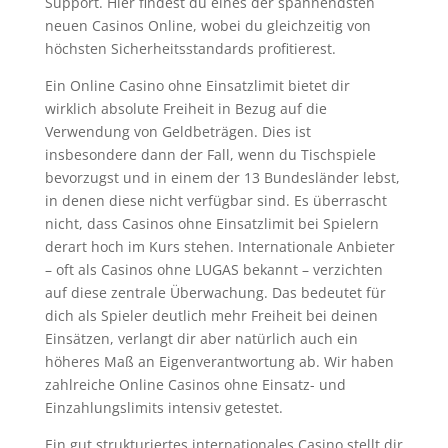
Support. Hier findest du eines der spannendsten
neuen Casinos Online, wobei du gleichzeitig von
höchsten Sicherheitsstandards profitierest.
Ein Online Casino ohne Einsatzlimit bietet dir
wirklich absolute Freiheit in Bezug auf die
Verwendung von Geldbeträgen. Dies ist
insbesondere dann der Fall, wenn du Tischspiele
bevorzugst und in einem der 13 Bundesländer lebst,
in denen diese nicht verfügbar sind. Es überrascht
nicht, dass Casinos ohne Einsatzlimit bei Spielern
derart hoch im Kurs stehen. Internationale Anbieter
– oft als Casinos ohne LUGAS bekannt – verzichten
auf diese zentrale Überwachung. Das bedeutet für
dich als Spieler deutlich mehr Freiheit bei deinen
Einsätzen, verlangt dir aber natürlich auch ein
höheres Maß an Eigenverantwortung ab. Wir haben
zahlreiche Online Casinos ohne Einsatz- und
Einzahlungslimits intensiv getestet.
Ein gut strukturiertes internationales Casino stellt dir