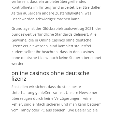
verlassen, dass ein anbieterübergreifendes
Kontrollnetz im Hintergrund arbeitet. Bei Streitfällen
gelten außerdem andere Zuständigkeiten, was
Beschwerden schwieriger machen kann.
Grundlage ist der Glücksspielstaatsvertrag 2021, der
bundesweit verbindliche Standards definiert. Alle
Gewinne, die in Online Casinos ohne deutsche
Lizenz erzielt werden, sind komplett steuerfrei.
Zudem solltet ihr beachten, dass in den Casinos
ohne deutsche Lizenz auch keine Steuern berechnet
werden.
online casinos ohne deutsche
lizenz
So stellen wir sicher, dass du stets beste
Unterhaltung genießen kannst. Unsere Newcomer
überzeugen durch keine Verzögerungen, keine
Fehler, sind einfach sicherer und man kann bequem
vom Handy oder PC aus spielen. Live Dealer Spiele