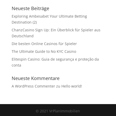
Neueste Beiträge
Exploring Ambesabet Your Ultimate Betting
Destination (2)
ChanzCasino Sign Up: Ein Überblick für Spieler aus
Deutschland
Die besten Online Casinos für Spieler
The Ultimate Guide to No KYC Casino
Elitespin Casino: Guia de segurança e proteção da
conta
Neueste Kommentare
A WordPress Commenter
zu
Hello world!
© 2021 VrPlanImmobilien