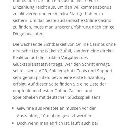
Kontos durch. Schon ein Casino mit 10 Euro
Einzahlung reicht aus, um den Willkommensbonus
zu aktivieren und euch extra Startguthaben zu
sichern. Um das beste ausländische Online Casino
zu finden, muss man unserer Erfahrung nach einige
Dinge beachten.
Die wachsende Sichtbarkeit von Online Casinos ohne
deutsche Lizenz ist kein Zufall, sondern eine direkte
Reaktion auf die strikten Vorgaben des
Glücksspielstaatsvertrags. Wer den Schritt erwägt,
sollte Lizenz, AGB, Spielerschutz-Tools und Support
sehr genau prüfen, bevor eine erste Einzahlung
erfolgt. Auf dieser Seite finden Sie eine Liste der
empfohlenen besten Online Casinos und
Spielotheken mit deutscher Glücksspiellizenz.
Gewinne aus Freispielen müssen vor der
Auszahlung 10-mal umgesetzt werden.
Doch wenn man ehrlich ist, läuft auch bei