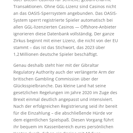
Transaktionen. Ohne GGL-Lizenz sind Casinos nicht
an das OASIS-Sperrsystem angebunden. Das OASIS-
System sperrt registrierte Spieler automatisch bei
allen GGL-lizenzierten Casinos — Offshore-Anbieter
ignorieren diese Datenbank vollständig. Der ganze
Zirkus beginnt mit einer Lizenz, die nicht von der EU
stammt – das ist das Stichwort, das 2023 über
1,2 Millionen deutsche Spieler beschäftigt.
Genau deshalb steht hier mit der Gibraltar
Regulatory Authority auch der verlängerte Arm der
britischen Gambling Commission über der
Glücksspielbranche. Das kleine Land hat seine
gesetzlichen Regelungen im Jahre 2020 im Zuge des
Brexit einmal deutlich angepasst und intensiviert.
Nach der erfolgreichen Registrierung seid ihr bereit
für die Einzahlung – die abschließende Hürde vor
dem eigentlichen Spielspaß. Diesen Vorgang führt
ihr bequem im Kassenbereich eures persönlichen