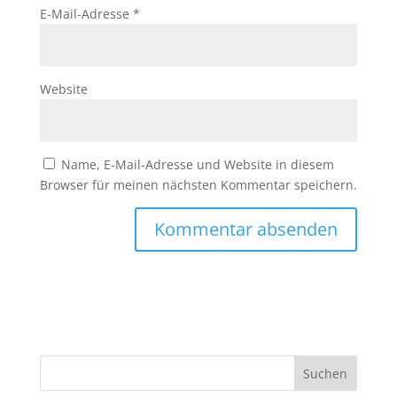
E-Mail-Adresse
*
Website
Name, E-Mail-Adresse und Website in diesem
Browser für meinen nächsten Kommentar speichern.