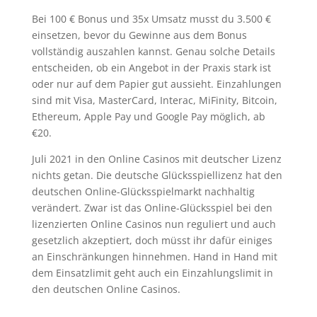
Bei 100 € Bonus und 35x Umsatz musst du 3.500 €
einsetzen, bevor du Gewinne aus dem Bonus
vollständig auszahlen kannst. Genau solche Details
entscheiden, ob ein Angebot in der Praxis stark ist
oder nur auf dem Papier gut aussieht. Einzahlungen
sind mit Visa, MasterCard, Interac, MiFinity, Bitcoin,
Ethereum, Apple Pay und Google Pay möglich, ab
€20.
Juli 2021 in den Online Casinos mit deutscher Lizenz
nichts getan. Die deutsche Glücksspiellizenz hat den
deutschen Online-Glücksspielmarkt nachhaltig
verändert. Zwar ist das Online-Glücksspiel bei den
lizenzierten Online Casinos nun reguliert und auch
gesetzlich akzeptiert, doch müsst ihr dafür einiges
an Einschränkungen hinnehmen. Hand in Hand mit
dem Einsatzlimit geht auch ein Einzahlungslimit in
den deutschen Online Casinos.