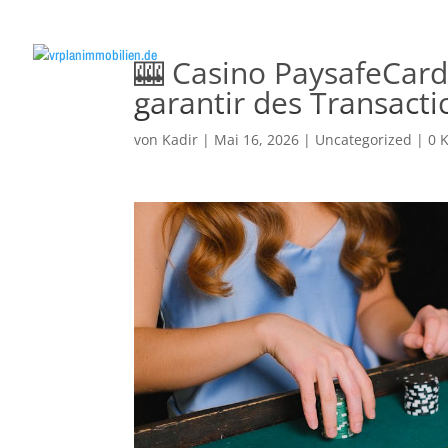
🎰 Casino PaysafeCard
garantir des Transacti
von
Kadir
|
Mai 16, 2026
|
Uncategorized
|
0 