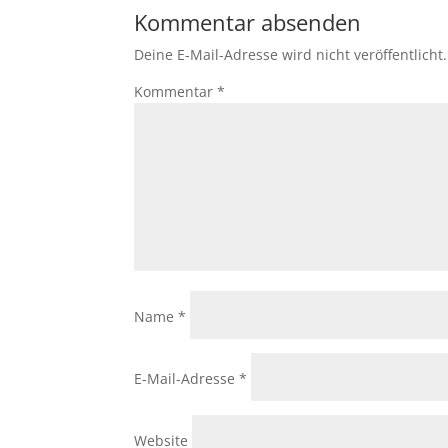
Kommentar absenden
Deine E-Mail-Adresse wird nicht veröffentlicht.
Kommentar
*
Name
*
E-Mail-Adresse
*
Website