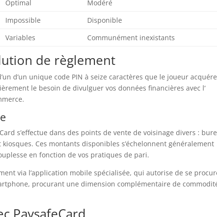
Optimal
Modéré
Impossible
Disponible
Variables
Communément inexistants
lution de règlement
d’un d’un unique code PIN à seize caractères que le joueur acquér
ièrement le besoin de divulguer vos données financières avec l‘
ommerce.
de
rd s’effectue dans des points de vente de voisinage divers : bur
et kiosques. Ces montants disponibles s’échelonnent généralement
ouplesse en fonction de vos pratiques de pari.
ement via l’application mobile spécialisée, qui autorise de se procur
martphone, procurant une dimension complémentaire de commodit
ec PaysafeCard