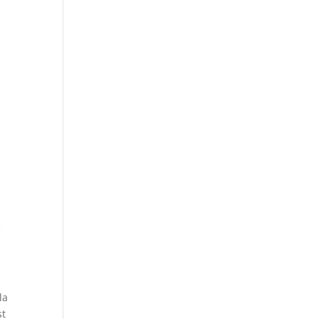
e
la
st