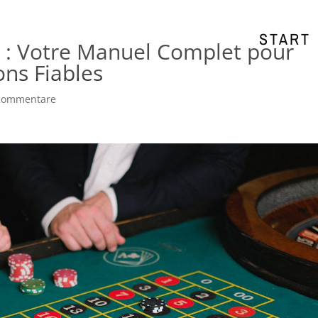
START
 : Votre Manuel Complet pour
ons Fiables
Kommentare