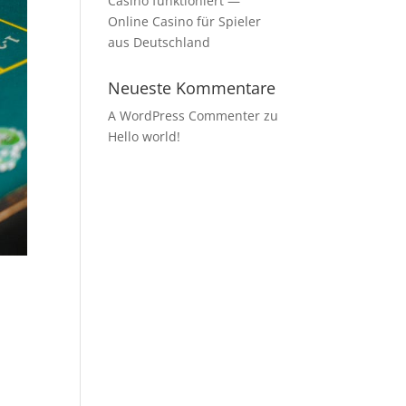
Casino funktioniert —
Online Casino für Spieler
aus Deutschland
Neueste Kommentare
A WordPress Commenter
zu
Hello world!