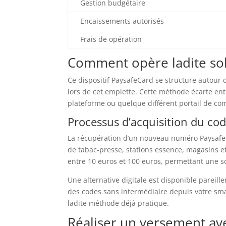
Gestion budgétaire
Encaissements autorisés
Frais de opération
Comment opère ladite so
Ce dispositif PaysafeCard se structure autour 
lors de cet emplette. Cette méthode écarte ent
plateforme ou quelque différent portail de c
Processus d’acquisition du co
La récupération d’un nouveau numéro PaysafeCa
de tabac-presse, stations essence, magasins 
entre 10 euros et 100 euros, permettant une s
Une alternative digitale est disponible pareill
des codes sans intermédiaire depuis votre s
ladite méthode déjà pratique.
Réaliser un versement av