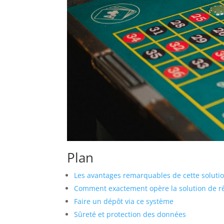
Plan
Les avantages remarquables de cette soluti
Comment exactement opère la solution de r
Faire un dépôt via ce système
Sûreté et protection des données