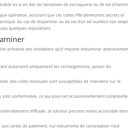
ble vis-à-vis des les tentatives de escroquerie ou de vol d’identit
que opération, assurant que ces codes PIN demeurent secrets et
entique. Au cas de disparition ou de vol d’un tel numéro non empl
sous quelques stipulations.
examiner
ion présente des limitations qu’il importe d’examiner attentivemen
ard autorisent uniquement les rechargements, jamais les
vité, des coûts mensuels sont susceptibles de intervenir sur le
s sont uniformisées, ce qui pourrait occasionnellement complexifie
onsidérablement diffusée, la solution persiste moins accessible dan
e aux cartes de paiement, nul mécanisme de contestation n’est