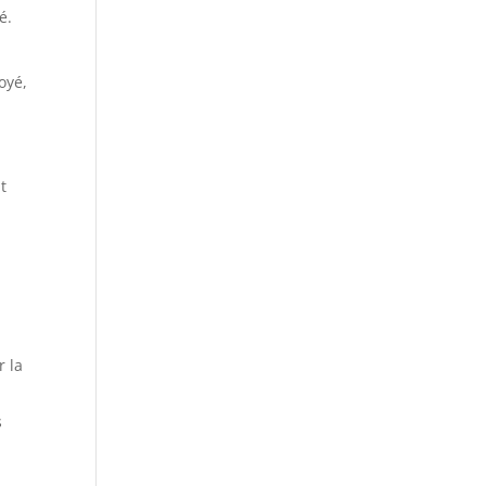
é.
oyé,
t
r la
s