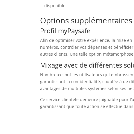
disponible
Options supplémentaires
Profil myPaysafe
Afin de optimiser votre expérience, la mise en
numéros, contrôler vos dépenses et bénéficier d
autres clients. Une telle option métamorphose 
Mixage avec de différentes sol
Nombreux sont les utilisateurs qui embrassent
garantissant la confidentialité, couplée à de d
avantages de multiples systèmes selon ses néc
Ce service clientèle demeure joignable pour l’ut
garantissant que toute action se effectue dans