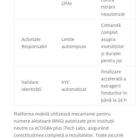
(2FA)
intrării
neautorizat
Comandă
complet
Activitate
Limite
asupra
Responsabil
autoimpuse
investițiilor
și duratei
pentru joc
Finalizare
accelerată a
Validare
KYC
extragerii
Identității
automatizat
fondurilor în
până la 24 h
Platforma mobilă utilizează mecanisme pentru
numere aleatoare (RNG) autorizate prin instituții
neutre ca eCOGRA plus iTech Labs, asigurând
corectitudinea completă a rezultatelor. Toate jocurile