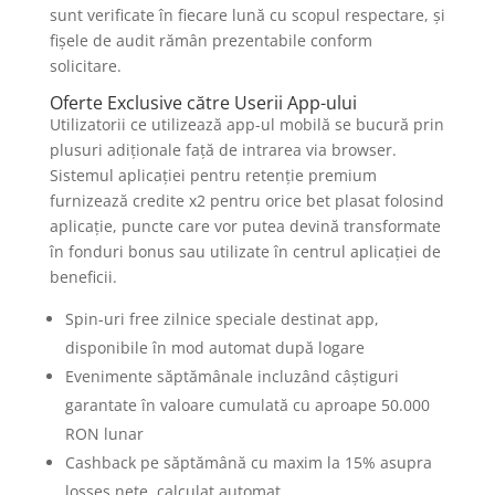
sunt verificate în fiecare lună cu scopul respectare, și
fișele de audit rămân prezentabile conform
solicitare.
Oferte Exclusive către Userii App-ului
Utilizatorii ce utilizează app-ul mobilă se bucură prin
plusuri adiționale față de intrarea via browser.
Sistemul aplicației pentru retenție premium
furnizează credite x2 pentru orice bet plasat folosind
aplicație, puncte care vor putea devină transformate
în fonduri bonus sau utilizate în centrul aplicației de
beneficii.
Spin-uri free zilnice speciale destinat app,
disponibile în mod automat după logare
Evenimente săptămânale incluzând câștiguri
garantate în valoare cumulată cu aproape 50.000
RON lunar
Cashback pe săptămână cu maxim la 15% asupra
losses nete, calculat automat