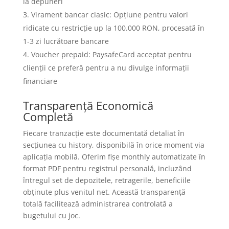
la depuneri
Virament bancar clasic: Opțiune pentru valori
ridicate cu restricție up la 100.000 RON, procesată în
1-3 zi lucrătoare bancare
Voucher prepaid: PaysafeCard acceptat pentru
clienții ce preferă pentru a nu divulge informații
financiare
Transparență Economică
Completă
Fiecare tranzacție este documentată detaliat în
secțiunea cu history, disponibilă în orice moment via
aplicația mobilă. Oferim fișe monthly automatizate în
format PDF pentru registrul personală, incluzând
întregul set de depozitele, retragerile, beneficiile
obținute plus venitul net. Această transparență
totală facilitează administrarea controlată a
bugetului cu joc.