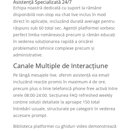
Asistență Specializată 24/7
Echipa noastră dedicată cu suport la rămâne
disponibilă non-stop via chat live inclus în mod
direct în aplicație, incluzând durată average pentru
răspuns sub 60 total sec. Agenții platformei vorbesc
perfect limba românească precum și rămân educați
în vederea soluționarea rapidă a oricărei
problematici tehnice complexe precum și
administrative.
Canale Multiple de Interacțiune
Pe lângă mesajele live, oferim asistență via email
incluzând reacție promis în maximum 4 de ore,
precum plus o linie telefonică phone free activă între
orele 08:00-24:00. Secțiunea FAQ refreshed weekly
conține soluții detaliate la aproape 150 total
întrebări uzuale, structurate pe categorii în vederea
accesare prompt.
Biblioteca platformei cu ghiduri video demonstrează