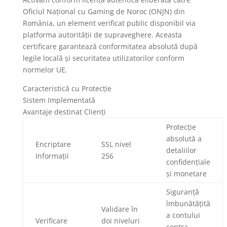
Oficiul Național cu Gaming de Noroc (ONJN) din
România, un element verificat public disponibil via
platforma autorității de supraveghere. Aceasta
certificare garantează conformitatea absolută după
legile locală și securitatea utilizatorilor conform
normelor UE.
Caracteristică cu Protecție
Sistem Implementată
Avantaje destinat Clienți
Protecție
absolută a
Encriptare
SSL nivel
detaliilor
Informații
256
confidențiale
și monetare
Siguranță
îmbunătățită
Validare în
a contului
Verificare
doi niveluri
contra