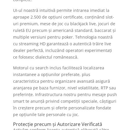
UI-ul noastră intuitivă permite intrarea imediat la
aproape 2.500 de opțiuni certificate, conținând slot-
uri premium, mese de joc cu blackjack live, jocuri de
ruletă EU precum și americană standard, baccarat și
multiple versiuni pentru poker. Tehnologia noastră
cu streaming HD garantează o autentică trăire live
dealer perfectă, incluzând operatori experimentați
ce folosesc dialectul românească.
Motorul cu search inclus facilitează localizarea
instantanee a opțiunilor preferate, plus
caracteristica pentru organizare avansată asigură
aranjarea pe baza furnizor, nivel volatilitate, RTP sau
preferințe. Infrastructura nostru pentru mesaje push
smart te anunță privind competiții speciale, câștiguri
în creștere precum și oferte personalizate fondate
pe opțiunile tale personale cu joc.
Protecție precum și Autorizare Verificată
Activăm conform licența autentică eliberată către